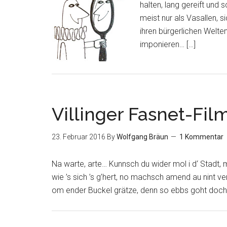
halten, lang gereift und 
meist nur als Vasallen, si
ihren bürgerlichen Welten
imponieren… […]
Villinger Fasnet-Fil
23. Februar 2016
By
Wolfgang Bräun
1 Kommentar
Na warte, arte… Kunnsch du wider mol i d‘ Stadt, ma
wie ’s sich ’s g’hert, no machsch amend au nint v
om ender Buckel grätze, denn so ebbs goht doch g