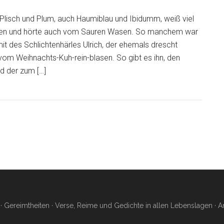
lisch und Plum, auch Haumiblau und Ibidumm, weiß viel
sen und hörte auch vom Sauren Wasen. So manchem war
mit des Schlichtenhärles Ulrich, der ehemals drescht
vom Weihnachts-Kuh-rein-blasen. So gibt es ihn, den
d der zum […]
 Gereimtheiten · Verse, Reime und Gedichte in allen Lebenslagen ·
A