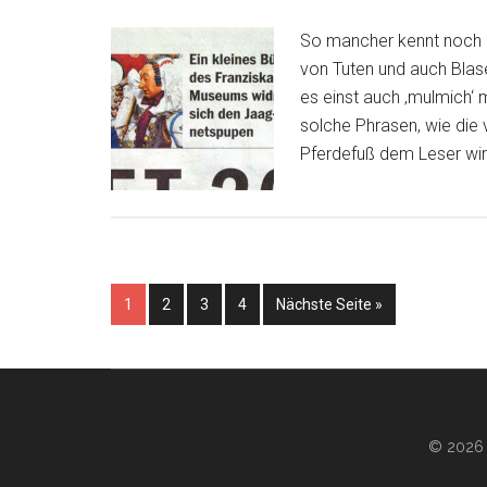
So mancher kennt noch P
von Tuten und auch Bla
es einst auch ‚mulmich‘ 
solche Phrasen, wie die 
Pferdefuß dem Leser wir
1
2
3
4
Nächste Seite »
© 2026 ·