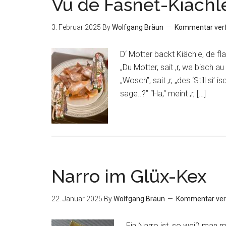
Vu de Fasnet-Kiächl
3. Februar 2025
By
Wolfgang Bräun
Kommentar ver
D‘ Motter backt Kiächle, de fl
„Du Motter, sait ‚r, wa bisch au s
„Wosch”, sait ‚r, „des ‘Still si
sage..?” “Ha,“ meint ‚r, […]
Narro im Glüx-Kex
22. Januar 2025
By
Wolfgang Bräun
Kommentar ver
Ein Narro ist, so weiß man mei