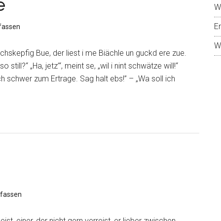
e
W
E
fassen
W
achskepfig Bue, der liest i me Biächle un guckd ere zue.
o still?“ „Ha, jetz’“, meint se, „wil i nint schwätze will!“
’ isch schwer zum Ertrage. Sag halt ebs!” – „Wa soll ich
fassen
st, einer, der nicht gern verreist, er lieber zwischen