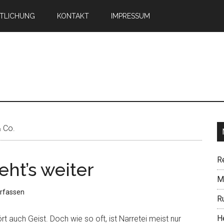
TLICHUNG
KONTAKT
IMPRESSUM
n
& Co.
R
eht’s weiter
Mi
rfassen
R
H
t auch Geist. Doch wie so oft, ist Narretei meist nur