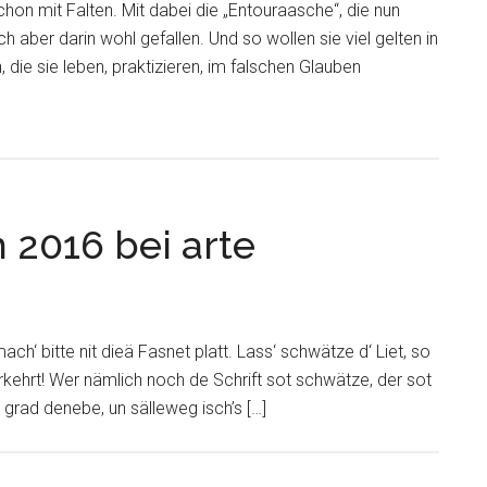
schon mit Falten. Mit dabei die „Entouraasche“, die nun
ch aber darin wohl gefallen. Und so wollen sie viel gelten in
, die sie leben, praktizieren, im falschen Glauben
m 2016 bei arte
ch‘ bitte nit dieä Fasnet platt. Lass‘ schwätze d‘ Liet, so
erkehrt! Wer nämlich noch de Schrift sot schwätze, der sot
rad denebe, un sälleweg isch’s […]