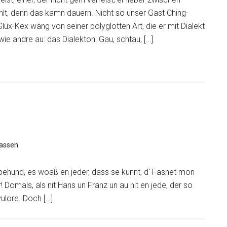
hlt, denn das kamn dauern. Nicht so unser Gast Ching-
Glüx-Kex wäng von seiner polyglotten Art, die er mit Dialekt
wie andre au: das Dialekton: Gau, schtau, […]
assen
pehund, es woaß en jeder, dass se kunnt, d‘ Fasnet mon
r! Domals, als nit Hans un Franz un au nit en jede, der so
vulore. Doch […]