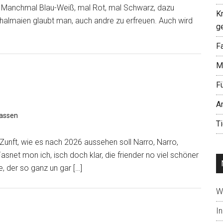
Manchmal Blau-Weiß, mal Rot, mal Schwarz, dazu
K
chalmaien glaubt man, auch andre zu erfreuen. Auch wird
g
Fa
M
F
A
assen
T
unft, wie es nach 2026 aussehen soll Narro, Narro,
snet mon ich, isch doch klar, die friender no viel schöner
e, der so ganz un gar […]
W
In