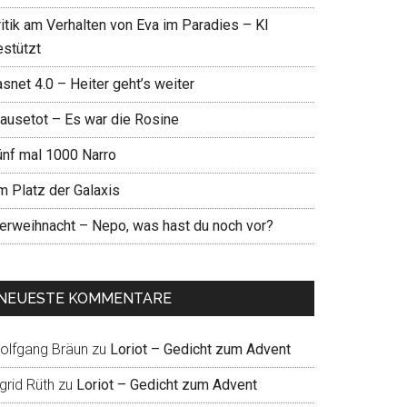
ritik am Verhalten von Eva im Paradies – KI
estützt
snet 4.0 – Heiter geht’s weiter
ausetot – Es war die Rosine
ünf mal 1000 Narro
m Platz der Galaxis
ierweihnacht – Nepo, was hast du noch vor?
NEUESTE KOMMENTARE
olfgang Bräun
zu
Loriot – Gedicht zum Advent
grid Rüth
zu
Loriot – Gedicht zum Advent