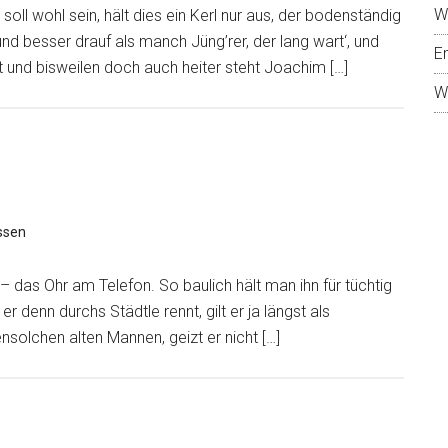
W
0 soll wohl sein, hält dies ein Kerl nur aus, der bodenständig
nd besser drauf als manch Jüng’rer, der lang wart‘, und
E
t und bisweilen doch auch heiter steht Joachim […]
W
ssen
 das Ohr am Telefon. So baulich hält man ihn für tüchtig
r denn durchs Städtle rennt, gilt er ja längst als
nsolchen alten Mannen, geizt er nicht […]