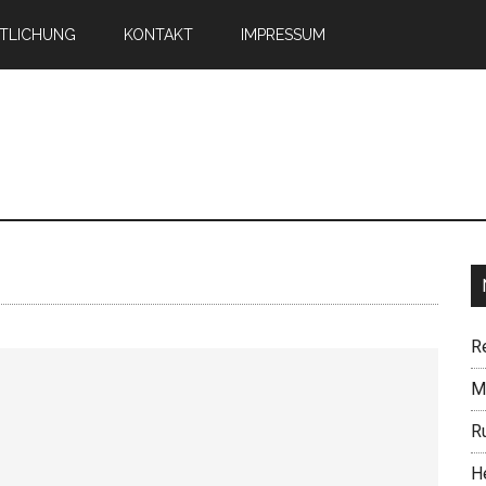
TLICHUNG
KONTAKT
IMPRESSUM
n
R
Mi
R
H