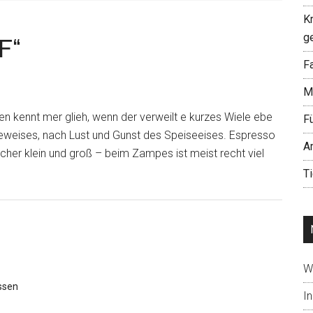
K
g
F“
Fa
M
en kennt mer glieh, wenn der verweilt e kurzes Wiele ebe
F
 Beweises, nach Lust und Gunst des Speiseeises. Espresso
A
her klein und groß – beim Zampes ist meist recht viel
T
W
ssen
In