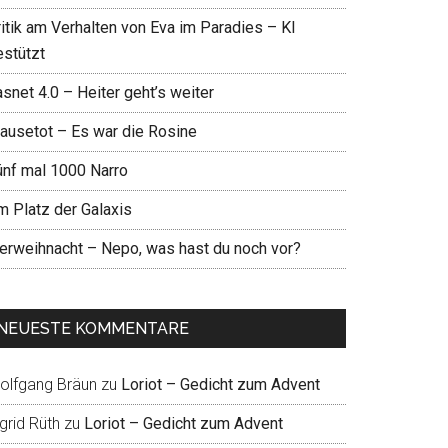
ritik am Verhalten von Eva im Paradies – KI
estützt
snet 4.0 – Heiter geht’s weiter
ausetot – Es war die Rosine
ünf mal 1000 Narro
m Platz der Galaxis
ierweihnacht – Nepo, was hast du noch vor?
NEUESTE KOMMENTARE
olfgang Bräun
zu
Loriot – Gedicht zum Advent
grid Rüth
zu
Loriot – Gedicht zum Advent