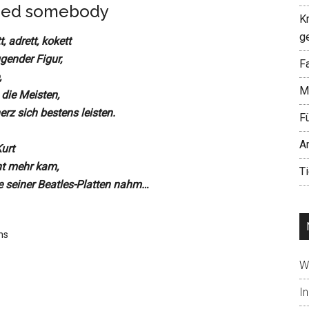
need somebody
K
g
, adrett, kokett
gender Figur,
Fa
,
M
 die Meisten,
rz sich bestens leisten.
F
A
Kurt
ht mehr kam,
T
ne seiner Beatles-Platten nahm…
ns
W
In