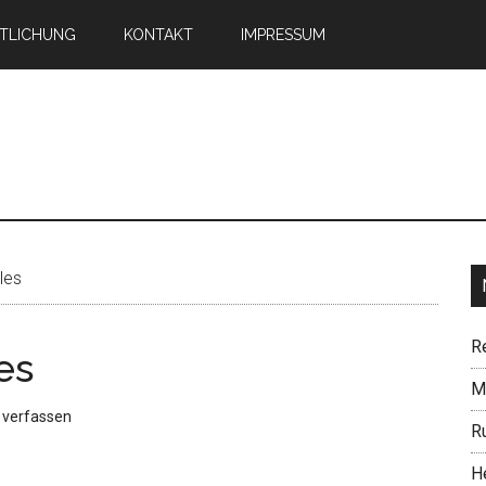
TLICHUNG
KONTAKT
IMPRESSUM
n
les
R
es
Mi
verfassen
R
H