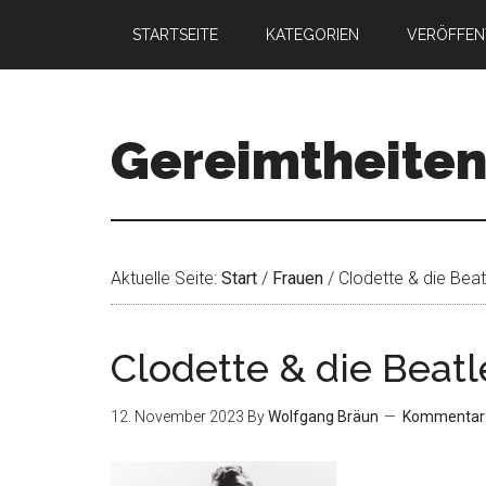
STARTSEITE
KATEGORIEN
VERÖFFEN
Gereimtheite
Aktuelle Seite:
Start
/
Frauen
/
Clodette & die Beat
Clodette & die Beatl
12. November 2023
By
Wolfgang Bräun
Kommentar 