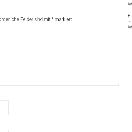
W
E
orderliche Felder sind mit
*
markiert
W