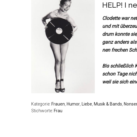
HELP! I 
Clodette war nett
und mit überzeu
drum konnte sie
ganz anders als
nen frechen Sche
Bis schließlich 
schon Tage nic
weil sie sich ei
Kategorie:
Frauen
,
Humor
,
Liebe
,
Musik & Bands
,
Nonse
Stichworte:
Frau