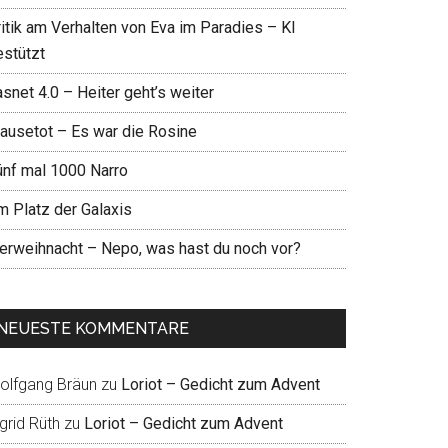
ritik am Verhalten von Eva im Paradies – KI
estützt
snet 4.0 – Heiter geht’s weiter
ausetot – Es war die Rosine
ünf mal 1000 Narro
m Platz der Galaxis
ierweihnacht – Nepo, was hast du noch vor?
NEUESTE KOMMENTARE
olfgang Bräun
zu
Loriot – Gedicht zum Advent
grid Rüth
zu
Loriot – Gedicht zum Advent