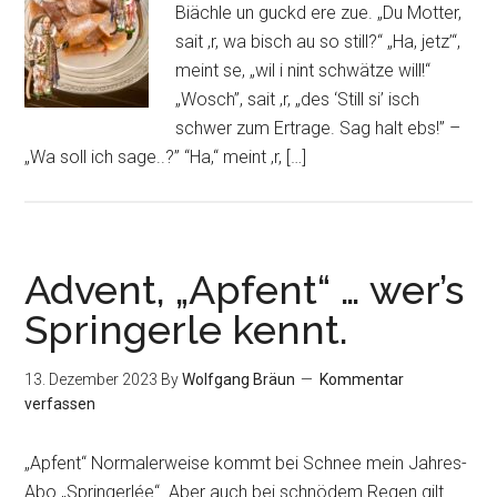
Biächle un guckd ere zue. „Du Motter,
sait ‚r, wa bisch au so still?“ „Ha, jetz’“,
meint se, „wil i nint schwätze will!“
„Wosch”, sait ‚r, „des ‘Still si’ isch
schwer zum Ertrage. Sag halt ebs!” –
„Wa soll ich sage..?” “Ha,“ meint ‚r, […]
Advent, „Apfent“ … wer’s
Springerle kennt.
13. Dezember 2023
By
Wolfgang Bräun
Kommentar
verfassen
„Apfent“ Normalerweise kommt bei Schnee mein Jahres-
Abo „Springerlée“. Aber auch bei schnödem Regen gilt