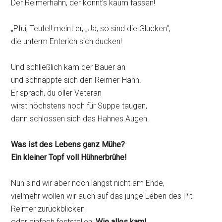
Der Reimerhahn, der konnt’s kaum fassen!
„Pfui, Teufel! meint er, „Ja, so sind die Glucken“,
die unterm Enterich sich ducken!
Und schließlich kam der Bauer an
und schnappte sich den Reimer-Hahn.
Er sprach, du oller Veteran
wirst höchstens noch für Suppe taugen,
dann schlossen sich des Hahnes Augen.
Was ist des Lebens ganz Mühe?
Ein kleiner Topf voll Hühnerbrühe!
Nun sind wir aber noch längst nicht am Ende,
vielmehr wollen wir auch auf das junge Leben des Pit
Reimer zurückblicken
oder einfach feststellen:
Wie alles kam!