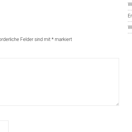
W
E
W
orderliche Felder sind mit
*
markiert