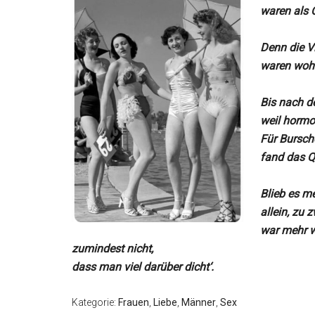
waren als Q
Denn die Vi
waren wohl
Bis nach de
weil hormo
Für Bursch
fand das Q
Blieb es mei
allein, zu z
war mehr w
zumindest nicht,
dass man viel darüber dicht‘.
Kategorie:
Frauen
,
Liebe
,
Männer
,
Sex