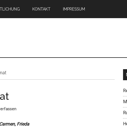
TLICHUNG
KONTAKT
IMPRESSUM
n
nat
R
at
Mi
erfassen
R
H
, Carmen, Frieda