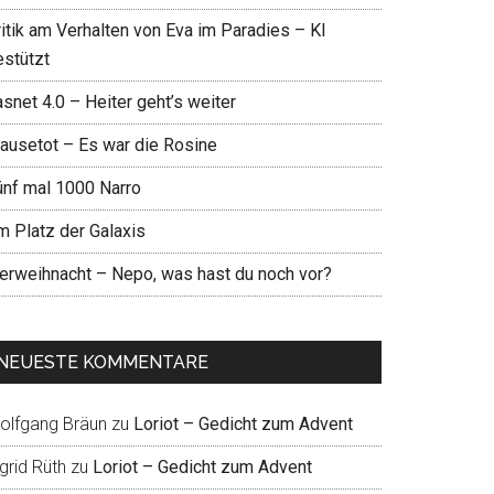
ritik am Verhalten von Eva im Paradies – KI
estützt
snet 4.0 – Heiter geht’s weiter
ausetot – Es war die Rosine
ünf mal 1000 Narro
m Platz der Galaxis
ierweihnacht – Nepo, was hast du noch vor?
NEUESTE KOMMENTARE
olfgang Bräun
zu
Loriot – Gedicht zum Advent
grid Rüth
zu
Loriot – Gedicht zum Advent