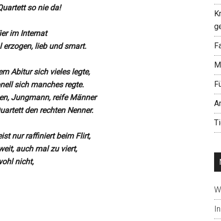
uartett so nie da!
K
g
er im Internat
Fa
 erzogen, lieb und smart.
M
m Abitur sich vieles legte,
F
nell sich manches regte.
en, Jungmann, reife Männer
A
uartett den rechten Nenner.
T
st nur raffiniert beim Flirt,
weit, auch mal zu viert,
ohl nicht,
W
In