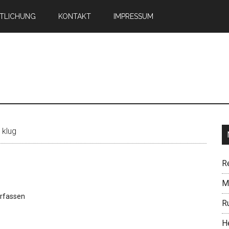
TLICHUNG
KONTAKT
IMPRESSUM
n
klug
R
Mi
rfassen
R
H