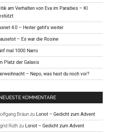
ritik am Verhalten von Eva im Paradies – KI
estützt
snet 4.0 – Heiter geht’s weiter
ausetot – Es war die Rosine
ünf mal 1000 Narro
m Platz der Galaxis
ierweihnacht – Nepo, was hast du noch vor?
NEUESTE KOMMENTARE
olfgang Bräun
zu
Loriot – Gedicht zum Advent
grid Rüth
zu
Loriot – Gedicht zum Advent