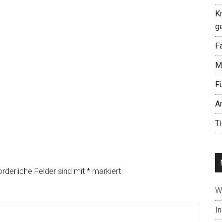
K
g
Fa
M
F
A
T
orderliche Felder sind mit
*
markiert
W
In