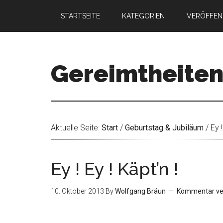
STARTSEITE
KATEGORIEN
VERÖFFEN
Gereimtheite
Aktuelle Seite:
Start
/
Geburtstag & Jubiläum
/
Ey !
Ey ! Ey ! Käpt’n !
10. Oktober 2013
By
Wolfgang Bräun
Kommentar ve