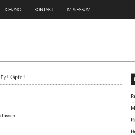
TLICHUNG
KONTAKT
IMPRESSUM
n
 Ey ! Käpt’n !
R
Mi
rfassen
R
H