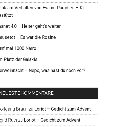
ritik am Verhalten von Eva im Paradies – KI
estützt
snet 4.0 – Heiter geht’s weiter
ausetot – Es war die Rosine
ünf mal 1000 Narro
m Platz der Galaxis
ierweihnacht – Nepo, was hast du noch vor?
NEUESTE KOMMENTARE
olfgang Bräun
zu
Loriot – Gedicht zum Advent
grid Rüth
zu
Loriot – Gedicht zum Advent