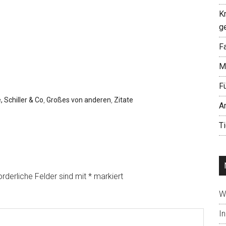
K
g
Fa
M
F
 Schiller & Co
,
Großes von anderen
,
Zitate
A
T
orderliche Felder sind mit
*
markiert
W
In