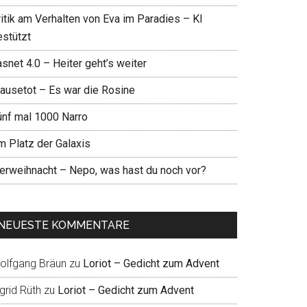
ritik am Verhalten von Eva im Paradies – KI
estützt
snet 4.0 – Heiter geht’s weiter
ausetot – Es war die Rosine
ünf mal 1000 Narro
m Platz der Galaxis
ierweihnacht – Nepo, was hast du noch vor?
NEUESTE KOMMENTARE
olfgang Bräun
zu
Loriot – Gedicht zum Advent
grid Rüth
zu
Loriot – Gedicht zum Advent