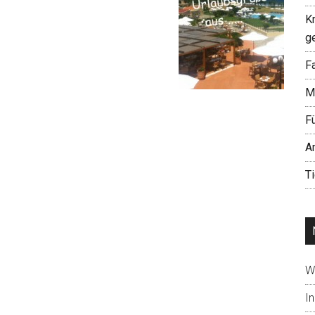
K
g
Fa
M
F
A
T
W
In