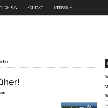
TLICHUNG
KONTAKT
IMPRESSUM
n
rüher!
R
üher!
Mi
sen
R
H