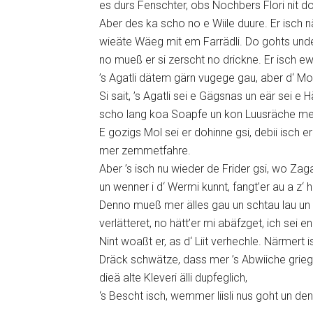
es durs Fenschter, obs Nochbers Flori nit do
Aber des ka scho no e Wiile duure. Er isch n
wieäte Wäeg mit em Farrädli. Do gohts unders
no mueß er si zerscht no drickne. Er isch ew
’s Agatli dätem gärn vugege gau, aber d‘ Mo
Si sait, ’s Agatli sei e Gägsnas un eär sei e 
scho lang koa Soapfe un kon Luusräche m
E gozigs Mol sei er dohinne gsi, debii isch
mer zemmetfahre.
Aber ’s isch nu wieder de Frider gsi, wo Zag
un wenner i d‘ Wermi kunnt, fangt’er au a z‘
Denno mueß mer älles gau un schtau lau un 
verlätteret, no hätt’er mi abäfzget, ich sei
Nint woaßt er, as d‘ Liit verhechle. Närmert
Dräck schwätze, dass mer ’s Abwiiche griege
dieä alte Kleveri älli dupfeglich,
‘s Bescht isch, wemmer liisli nus goht un denk