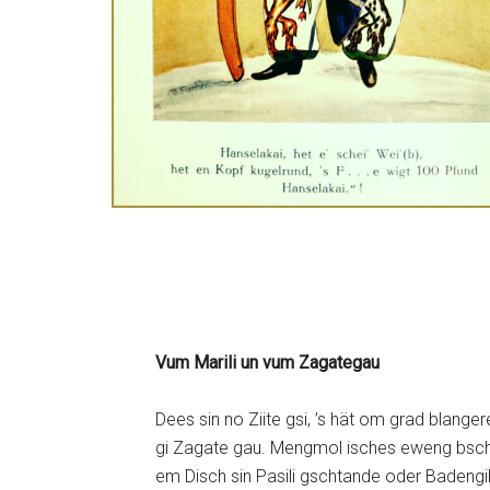
Vum Marili un vum Zagategau
Dees sin no Ziite gsi, ’s hät om grad blang
gi Zagate gau. Mengmol isches eweng bschno
em Disch sin Pasili gschtande oder Badengi