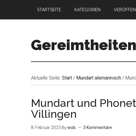
STARTSEITE
KATEGORIEN
VERÖFFEN
Gereimtheite
Aktuelle Seite:
Start
/
Mundart alemannisch
/
Munda
Mundart und Phoneti
Villingen
8. Februar 2023
By
wob.
3 Kommentare