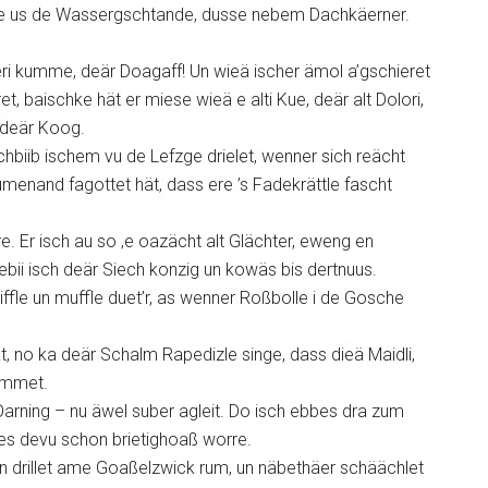
apfe us de Wassergschtande, dusse nebem Dachkäerner.
ri kumme, deär Doagaff! Un wieä ischer ämol a’gschieret
, baischke hät er miese wieä e alti Kue, deär alt Dolori,
 deär Koog.
Schbiib ischem vu de Lefzge drielet, wenner sich reächt
menand fagottet hät, dass ere ’s Fadekrättle fascht
. Er isch au so ‚e oazächt alt Glächter, eweng en
ebii isch deär Siech konzig un kowäs bis dertnuus.
iffle un muffle duet’r, as wenner Roßbolle i de Gosche
, no ka deär Schalm Rapedizle singe, dass dieä Maidli,
kummet.
n Oarning – nu äwel suber agleit. Do isch ebbes dra zum
s devu schon brietighoaß worre.
un drillet ame Goaßelzwick rum, un näbethäer schäächlet