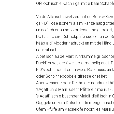
Ofeloch isch e Kächili gsi mit e baar Sch
Vu de Alte isch äwel zerscht de Becke-Xave
gsi? D‘ Hose ischem a sim Ranze nabglotteret
un no isch er au no zvorderschtna ghocket,
Do hät ‚r a sire Dubackpfiife sucklet un de 
kääb a d‘ Modder nadruckt un mit de Händ u
nabkait isch.
Älbet isch au de Marti rumkumme gi loschore
Ducklimuser, der äwel so armetselig duet. D
E G’siecht macht er na wie e Ratzmuus, un k
oder Schbinnebobbele gfresse ghet het.
Aber wenner e baar Rekholder nabdruckt hät
’sAgatli un ’s Marili, usem Pfittere nime rus
’s Agatli isch e buschber Maidli, dieä isch i
Gäggele un zum Dätschle. Un mengem ische
Ufem Pfulfe am Kachelofe hockt ‚es Marili 