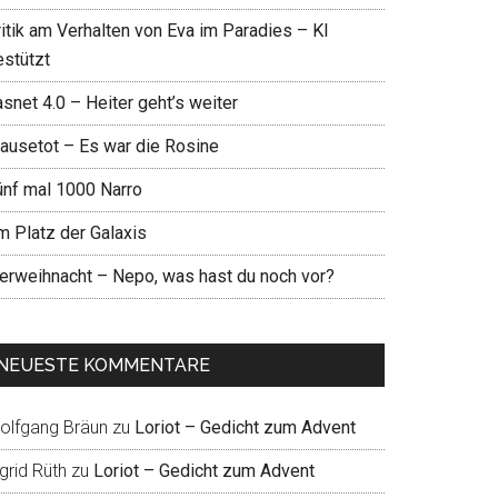
ritik am Verhalten von Eva im Paradies – KI
estützt
snet 4.0 – Heiter geht’s weiter
ausetot – Es war die Rosine
ünf mal 1000 Narro
m Platz der Galaxis
ierweihnacht – Nepo, was hast du noch vor?
NEUESTE KOMMENTARE
olfgang Bräun
zu
Loriot – Gedicht zum Advent
grid Rüth
zu
Loriot – Gedicht zum Advent