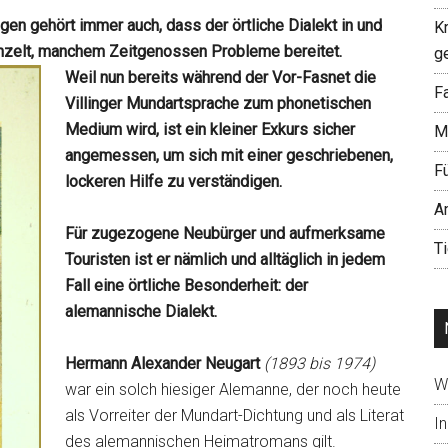
ngen gehört immer auch, dass der örtliche Dialekt in und
K
einzelt, manchem Zeitgenossen Probleme bereitet.
g
Weil nun bereits während der Vor-Fasnet die
Fa
Villinger Mundartsprache zum phonetischen
Medium wird, ist ein kleiner Exkurs sicher
M
angemessen, um sich mit einer geschriebenen,
F
lockeren Hilfe zu verständigen.
A
Für zugezogene Neubürger und aufmerksame
T
Touristen ist er nämlich und alltäglich in jedem
Fall eine örtliche Besonderheit: der
alemannische Dialekt.
Hermann Alexander Neugart
(1893 bis 1974)
W
war ein solch hiesiger Alemanne, der noch heute
als Vorreiter der Mundart-Dichtung und als Literat
In
des alemannischen Heimatromans gilt.