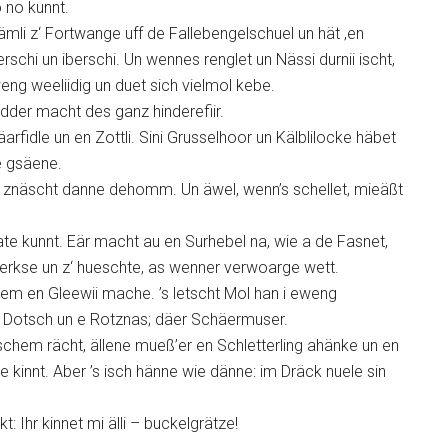
 no kunnt.
ämli z‘ Fortwange uff de Fallebengelschuel un hät ‚en
chi un iberschi. Un wennes renglet un Nässi durnii ischt,
eng weeliidig un duet sich vielmol kebe.
dder macht des ganz hinderefiir.
Häarfidle un en Zottli. Sini Grusselhoor un Kälblilocke häbet
e gsäene.
 er znäscht danne dehomm. Un äwel, wenn’s schellet, mieäßt
ate kunnt. Eär macht au en Surhebel na, wie a de Fasnet,
 herkse un z‘ hueschte, as wenner verwoarge wett.
em en Gleewii mache. ’s letscht Mol han i eweng
 en Dotsch un e Rotznas; däer Schäermuser.
 ischem rächt, ällene mueß’er en Schletterling ahänke un en
 kinnt. Aber ’s isch hänne wie dänne: im Dräck nuele sin
t: Ihr kinnet mi älli – buckelgrätze!