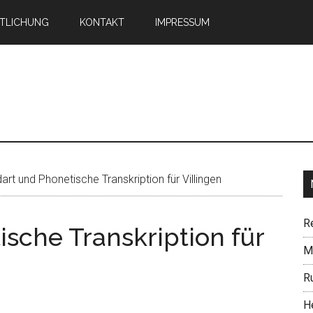
TLICHUNG
KONTAKT
IMPRESSUM
n
rt und Phonetische Transkription für Villingen
R
sche Transkription für
Mi
R
H