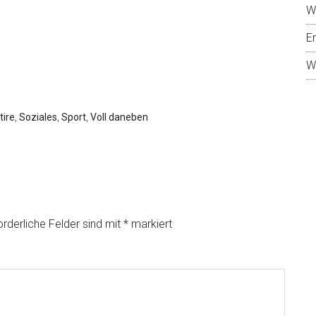
W
E
W
tire
,
Soziales
,
Sport
,
Voll daneben
orderliche Felder sind mit
*
markiert