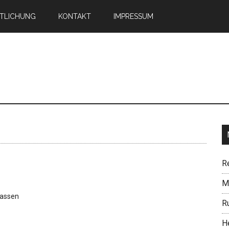
TLICHUNG
KONTAKT
IMPRESSUM
n
R
Mi
assen
R
H