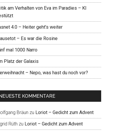
ritik am Verhalten von Eva im Paradies – KI
estützt
snet 4.0 – Heiter geht’s weiter
ausetot – Es war die Rosine
ünf mal 1000 Narro
m Platz der Galaxis
ierweihnacht – Nepo, was hast du noch vor?
NEUESTE KOMMENTARE
olfgang Bräun
zu
Loriot – Gedicht zum Advent
grid Rüth
zu
Loriot – Gedicht zum Advent