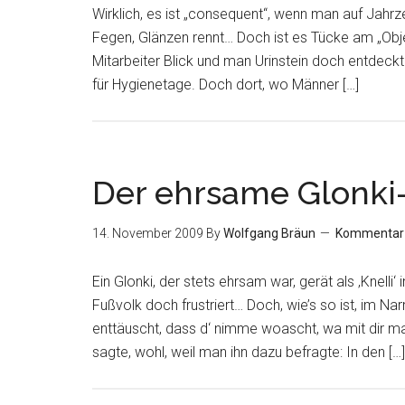
Wirklich, es ist „consequent“, wenn man auf Jah
Fegen, Glänzen rennt… Doch ist es Tücke am „Obje
Mitarbeiter Blick und man Urinstein doch entdeckt
für Hygienetage. Doch dort, wo Männer […]
Der ehrsame Glonki-
14. November 2009
By
Wolfgang Bräun
Kommentar 
Ein Glonki, der stets ehrsam war, gerät als ‚Knelli‘
Fußvolk doch frustriert… Doch, wie’s so ist, im N
enttäuscht, dass d‘ nimme woascht, wa mit dir ma
sagte, wohl, weil man ihn dazu befragte: In den […]