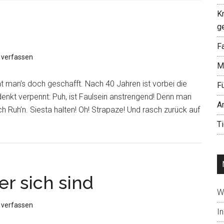
K
g
Fa
verfassen
M
hat man’s doch geschafft. Nach 40 Jahren ist vorbei die
F
 denkt verpennt: Puh, ist Faulsein anstrengend! Denn man
A
h Ruh’n. Siesta halten! Oh! Strapaze! Und rasch zurück auf
T
r sich sind
W
verfassen
In