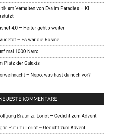
ritik am Verhalten von Eva im Paradies – KI
estützt
snet 4.0 – Heiter geht’s weiter
ausetot – Es war die Rosine
ünf mal 1000 Narro
m Platz der Galaxis
ierweihnacht – Nepo, was hast du noch vor?
NEUESTE KOMMENTARE
olfgang Bräun
zu
Loriot – Gedicht zum Advent
grid Rüth
zu
Loriot – Gedicht zum Advent