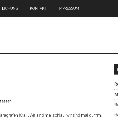
TLICHUNG
KONTAKT
IMPRESSUM
n
R
Mi
fassen
R
H
aragrafen-Kral: „Wir sind mal schlau, wir sind mal dumm,