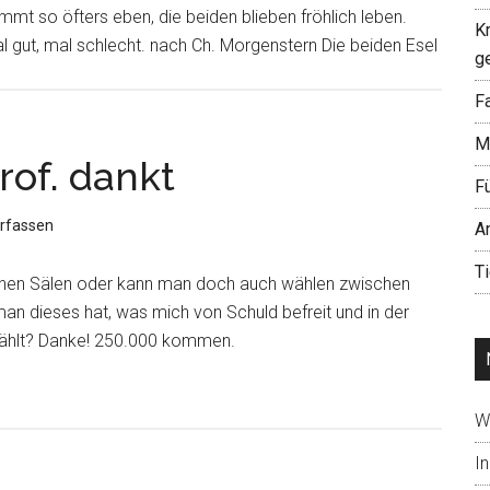
mt so öfters eben, die beiden blieben fröhlich leben.
K
l gut, mal schlecht. nach Ch. Morgenstern Die beiden Esel
g
Fa
M
rof. dankt
F
rfassen
A
T
lchen Sälen oder kann man doch auch wählen zwischen
 man dieses hat, was mich von Schuld befreit und in der
zählt? Danke! 250.000 kommen.
W
In