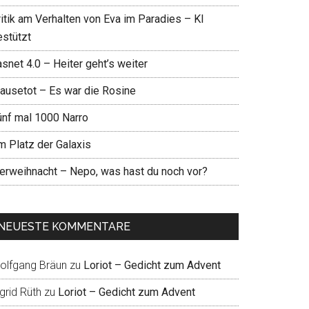
ritik am Verhalten von Eva im Paradies – KI
estützt
snet 4.0 – Heiter geht’s weiter
ausetot – Es war die Rosine
ünf mal 1000 Narro
m Platz der Galaxis
ierweihnacht – Nepo, was hast du noch vor?
NEUESTE KOMMENTARE
olfgang Bräun
zu
Loriot – Gedicht zum Advent
grid Rüth
zu
Loriot – Gedicht zum Advent