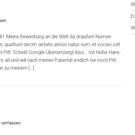
W
E
sen
W
1961 Meine Bewerbung an die Welt da draußen! Nomen
, quattuor-decim aetatis annos natus sum, et vocavi vult
i Pitt. Scheiß-Google-Übersetzung! Also… Ich heiße Hans-
e alt und will nach meiner Pubertät endlich nur noch Pitt
un zu meinem […]
 verfassen