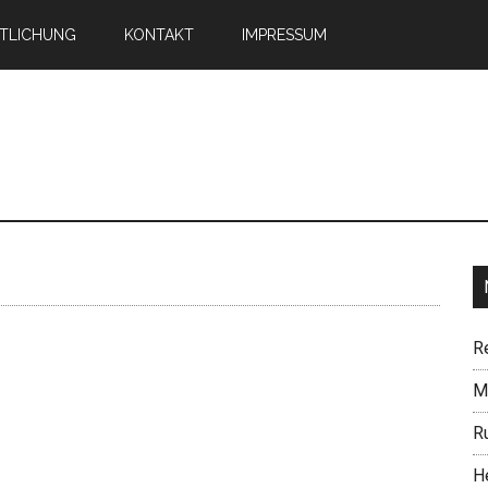
TLICHUNG
KONTAKT
IMPRESSUM
n
R
Mi
R
H