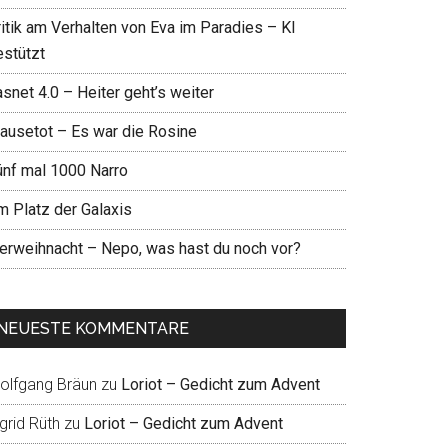
ritik am Verhalten von Eva im Paradies – KI
estützt
snet 4.0 – Heiter geht’s weiter
ausetot – Es war die Rosine
ünf mal 1000 Narro
m Platz der Galaxis
ierweihnacht – Nepo, was hast du noch vor?
NEUESTE KOMMENTARE
olfgang Bräun
zu
Loriot – Gedicht zum Advent
grid Rüth
zu
Loriot – Gedicht zum Advent