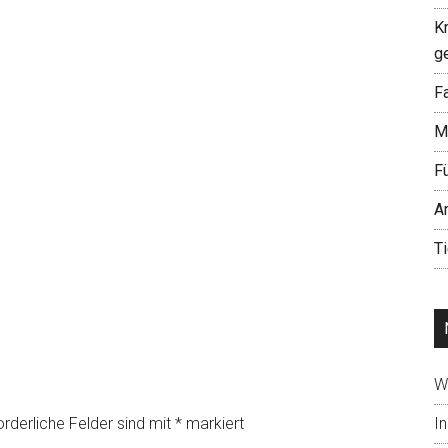
K
g
Fa
M
F
A
T
W
orderliche Felder sind mit
*
markiert
In