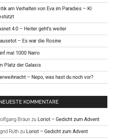
ritik am Verhalten von Eva im Paradies – KI
estützt
snet 4.0 – Heiter geht’s weiter
ausetot – Es war die Rosine
ünf mal 1000 Narro
m Platz der Galaxis
ierweihnacht – Nepo, was hast du noch vor?
NEUESTE KOMMENTARE
olfgang Bräun
zu
Loriot – Gedicht zum Advent
grid Rüth
zu
Loriot – Gedicht zum Advent