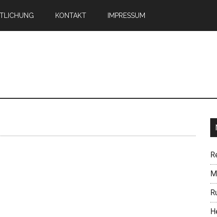
TLICHUNG
KONTAKT
IMPRESSUM
n
R
Mi
R
H