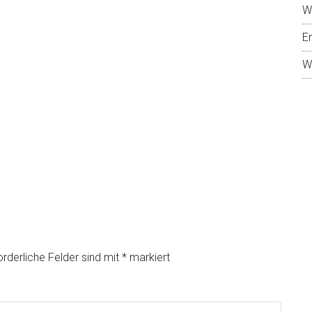
W
E
W
orderliche Felder sind mit
*
markiert