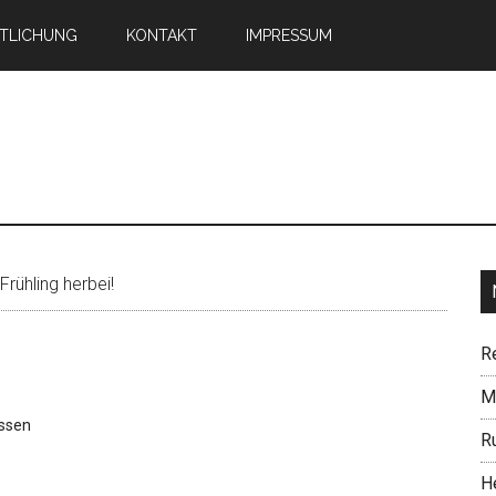
TLICHUNG
KONTAKT
IMPRESSUM
n
Frühling herbei!
R
Mi
ssen
R
H