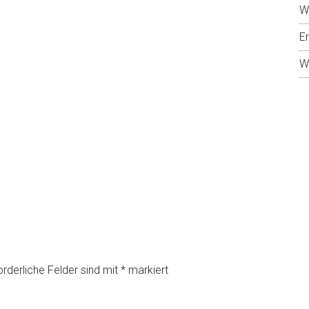
W
E
W
orderliche Felder sind mit
*
markiert