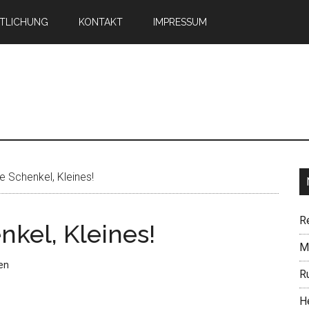
TLICHUNG
KONTAKT
IMPRESSUM
n
e Schenkel, Kleines!
R
nkel, Kleines!
Mi
en
R
H