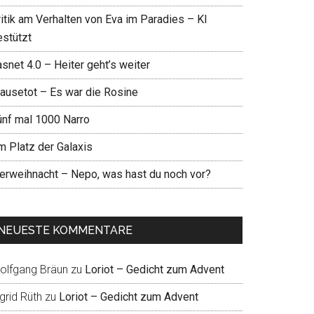
ritik am Verhalten von Eva im Paradies – KI
estützt
snet 4.0 – Heiter geht’s weiter
ausetot – Es war die Rosine
ünf mal 1000 Narro
m Platz der Galaxis
ierweihnacht – Nepo, was hast du noch vor?
NEUESTE KOMMENTARE
olfgang Bräun
zu
Loriot – Gedicht zum Advent
grid Rüth
zu
Loriot – Gedicht zum Advent