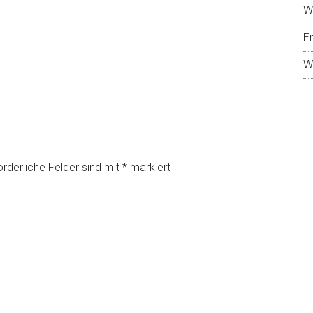
W
E
W
orderliche Felder sind mit
*
markiert